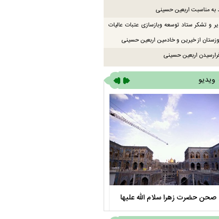
 به مناسبت اربعین حسینی
یر و تشکر ستاد توسعه وبازسازی عتبات عالیات
زستان از خیرین و خادمین اربعین حسینی
رارسیدن اربعین حسینی
ویدیو
صحن حضرت زهرا سلام الله علیها
مستند بلند - تارعشق، پود ارادت - قس