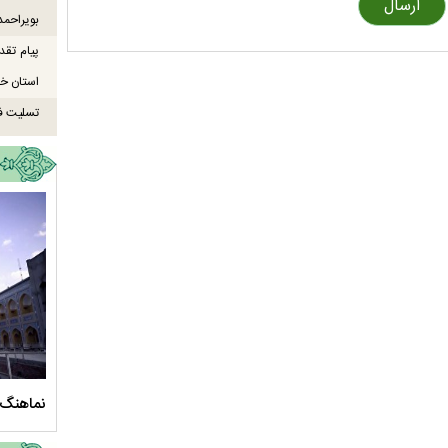
بویراحمد
پیام تقد
استان خو
تسلیت ف
سلام الله علیها
مستند بلند - تارعشق، پود ارادت - قسمت دوم
نماهنگ 