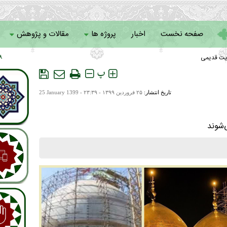
صفحه نخست
اخبار
پروژه ها
مقالات و پژوهش
یت قدیمی
 ۱۲
سامانه خادمان
پ
تاریخ انتشار:
۲۵ فروردين ۱۳۹۹ - ۲۳:۳۹ -
25 January 1399