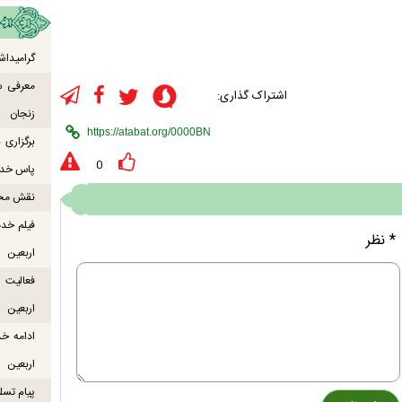
گرامیداش
معرفی س
اشتراک گذاری:
زنجان
برگزاری
0
پاس خدما
نقش محور
فیلم خدم
* نظر
اربعین
اربعین
ادامه خ
اربعین
پیام تسل