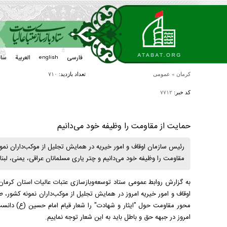
فارسی
العربیة
سا
english
کرمان
»
عمومی
تعداد بازدید:
۷۱۰
کد خبر:
۷۷۱۲
حمایت از مقاومت را وظیفه خود می‌دانیم
­رئیس سازمان اوقاف و امور خیریه در همایش تجلیل از موکب‌داران نمون
مقاومت را وظیفه خود می‌دانیم و چتر یاری مسلمانان عراقی، یمنی، لب
به گزارش روابط عمومی ستاد توسعه‌وبازسازی عتبات عالیات استان کرما
اوقاف و امور خیریه امروز در همایش تجلیل از موکب‌داران نمونه کشور، 
محور مقاومت حول "ایثار و شهادت" را شعار قیام امام حسین (ع) دانست و
امروز در جبهه حق و باطل باید به این شعار توجه نماییم.