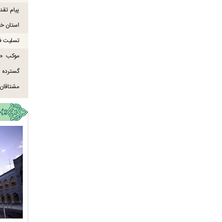
پیام تقد
استان خو
تسلیت ف
موکب «ع
گسترده
مشتاقان 