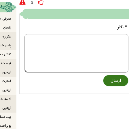
0
معرفی س
* نظر
زنجان
برگزاری
پاس خدما
نقش محور
فیلم خدم
اربعین
اربعین
ادامه خ
اربعین
پیام تسل
بویراحمد