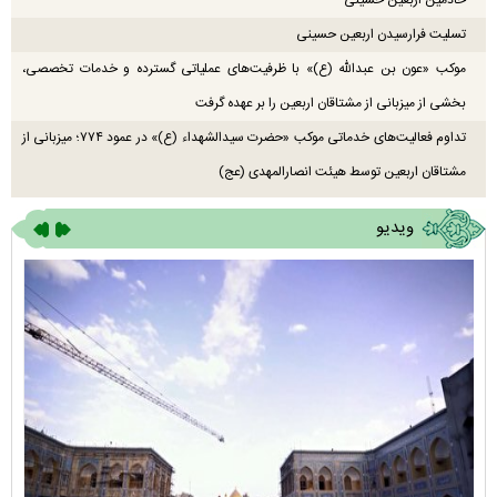
تسلیت فرارسیدن اربعین حسینی
موکب «عون بن عبدالله (ع)» با ظرفیت‌های عملیاتی گسترده و خدمات تخصصی،
بخشی از میزبانی از مشتاقان اربعین را بر عهده گرفت
تداوم فعالیت‌های خدماتی موکب «حضرت سیدالشهداء (ع)» در عمود ۷۷۴؛ میزبانی از
مشتاقان اربعین توسط هیئت انصارالمهدی (عج)
ویدیو