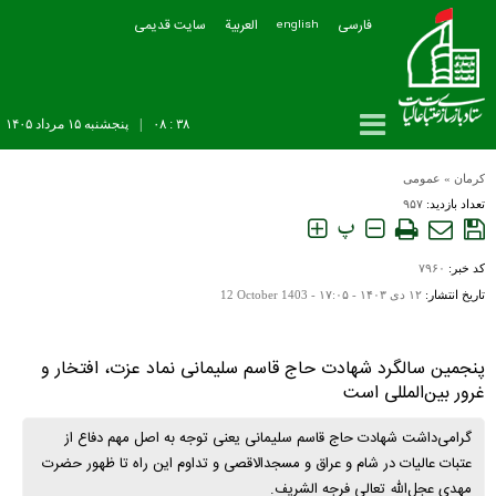
فارسی
العربیة
سایت قدیمی
english
۳۸ : ۰۸
|
پنجشنبه ۱۵ مرداد ۱۴۰۵
کرمان
»
عمومی
تعداد بازدید:
۹۵۷
پ
کد خبر:
۷۹۶۰
تاریخ انتشار:
۱۲ دی ۱۴۰۳ - ۱۷:۰۵ -
12 October 1403
پنجمین سالگرد شهادت حاج قاسم سلیمانی نماد عزت، افتخار و
غرور بین‌المللی است
گرامی‌داشت شهادت حاج قاسم سلیمانی یعنی توجه به اصل مهم دفاع از
عتبات عالیات در شام و عراق و مسجد‌الاقصی و تداوم این راه تا ظهور حضرت
مهدی عجل‌الله تعالی فرجه الشریف.