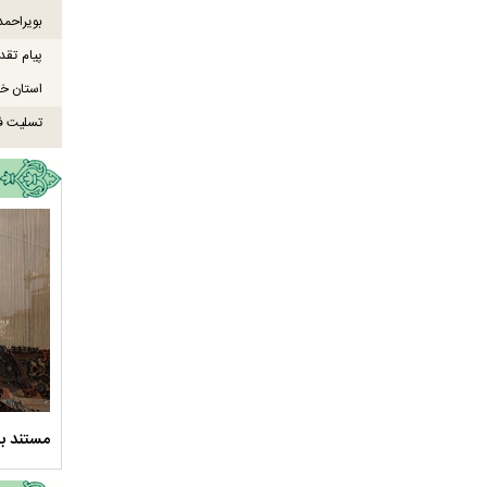
بویراحمد
پیام تقد
استان خو
تسلیت ف
ود ارادت - قسمت دوم
نماهنگ صحن حضرت زهرا سلام الله علیها
مستند بل