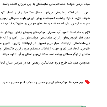
مردم کرمان بتوانند خدمات‌رسانی شایسته‌ای به این عزیزان داشته باشند.
وی با بیان اینکه پیش‌بینی می‌شود امسال ۰
شوند، افزود: از فردا یکشنبه ٥مردادماه پیش فروش بلی
هم به سفر‌های ریلی اضافه شده و سفر‌های هوایی روزهای١٧ و ١٨ مردادماه انجام می‌شود.
لازم به ذکر است تامین آب مصرفی موکب‌های پذیرش زائران، پوشش خدمات
مورد نیاز اتوبوس‌های زائران، ساماندهی موکب‌های بین راهی و ارائه 
زیرساخت‌های ارتباطات سیار برای تسهیل در ارتباطات زائرین، تامین س
خارجی، ایجاد فیبر نوری جهت ارتباطات مستقیم ورود زائرین پاکستانی 
ماهان از دیگر مسائلی بودکه اعضا ستاد اربعین استان بر آن تاکید کردند.
همچنین مقرر شد طرح ویژه جاماندگان اربعینی هم در سراسر استان انجام
برچسب ها:
موکب‌های اربعین حسینی
،
موکب امام حسین ماهان
،