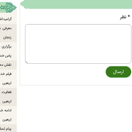
* نظر
گرامیداش
معرفی س
زنجان
برگزاری
پاس خدما
نقش محور
فیلم خدم
اربعین
اربعین
ادامه خ
اربعین
پیام تسل