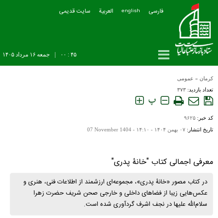
فارسی
العربیة
سایت قدیمی
english
۴۵ : ۰۰
|
جمعه ۱۶ مرداد ۱۴۰۵
کرمان
»
عمومی
تعداد بازدید:
۳۷۳
پ
کد خبر:
۹۶۲۵
تاریخ انتشار:
۰۷ بهمن ۱۴۰۴ - ۱۴:۱۰ -
07 November 1404
معرفی اجمالی کتاب "خانۀ پدری"
در کتاب مصور «خانۀ پدری»، مجموعه‌ای ارزشمند از اطلاعات فنی، هنری و
عکس‌هایی زیبا از فضاهای داخلی و خارجی صحن شریف حضرت زهرا
سلام‌الله علیها در نجف اشرف گردآوری شده است.