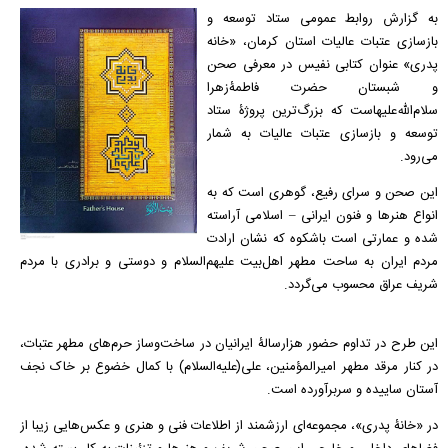
به گزارش روابط عمومی ستاد توسعه و
بازسازی عتبات عالیات استان کرمان، «خانه
پدری» عنوان کتابی نفیس در معرفی صحن
و شبستان حضرت فاطمۀزهرا
سلام‌الله‌علیهاست که بزرگ‌ترین پروژۀ ستاد
توسعه و بازسازی عتبات عالیات به شمار
می‌رود.
این صحن و سرای رفیع، گوهری است که به
انواع هنرها و فنون ایرانی – اسلامی آراسته
شده و عمارتی است باشکوه که نشان ارادت
مردم ایران به ساحت مطهر اهل‌بیت علیهم‌السلام و دوستی و برادری با مردم
شریف عراق محسوب می‌گردد.
این طرح در تداوم حضور هزارسالۀ ایرانیان در ساخت‌وساز حرم‌های مطهر عتبات،
در کنار مرقد مطهر امیرالمؤمنین، علی(علیه‌السلام) با کمال خضوع بر خاک نجف
آستان ساییده و سربرآورده است.
در «خانۀ پدری»، مجموعه‌ای ارزشمند از اطلاعات فنی و هنری و عکس‌هایی زیبا از