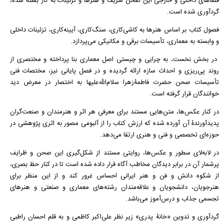
فضاهای داخلی و خارجی این صحن شریف و هنرها و تزئینات به کار بسته شده،
گردآوری شده است.
فصول کتاب بر اساس هنرها به کاشی‌کاری، سنگ‌کاری، آیینه‌کاری، تزئینات داخلی
و وابسته به معماری، تأسیسات برقی و مکانیکی می‌پردازد.
در بخش نخست، به چرایی و چیستی اصل معماری بنا پرداخته و مختصری از
روند پی‌ریزی و احداث سازه ارائه گردیده و در فصل پایانی نیز، مختصات فنی
تأسیسات صحن حضرت فاطمۀزهرا سلام‌الله‌علیها به ‌اختصار در معرض دید
خوانندگان قرار گرفته است.
در کنار عکس‌ها، متن‌هایی مستند برای معرفی هر اثر و هنرمندان و صنعت‌گران
پدیدآورندۀ آن آورده شده که ارزش کتاب را از آلبومی مصور به اثری پژوهشی در
حوزه‌ای تخصصی و فنی و هنری ارتقا می‌دهد.
در لابه‌لای سطور و عکس‌ها، روایتی مستند از شکل‌گیری این صحن و ظرایف
پرشمار آن در برابر دیدگان مخاطب آگاه قرار داده شده است تا در کنار حظ بصری،
از شکوه دانش و فن و هنر ایرانی احساس غرور کند و از این منظر برای
هنرجویان، دانشجویان و علاقه‌مندان رشته‌های معماری و صنعتی و هنرهای
تجسمی جذاب و درس‌آموز می‌باشد.
گردآوری و تدوین «خانۀ پدری» زیر نظر علی‌اکبر کاظمی و به قلم احسان راطبی