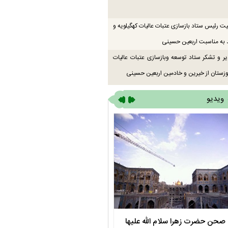
یت رئیس ستاد بازسازی عتبات عالیات کهگیلویه و
 به مناسبت اربعین حسینی
یر و تشکر ستاد توسعه وبازسازی عتبات عالیات
زستان از خیرین و خادمین اربعین حسینی
ویدیو
صحن حضرت زهرا سلام الله علیها
مستند بلند - تارعشق، پود ارادت - قس